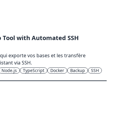
p Tool with Automated SSH
ui exporte vos bases et les transfère
stant via SSH.
Node.js
TypeScript
Docker
Backup
SSH