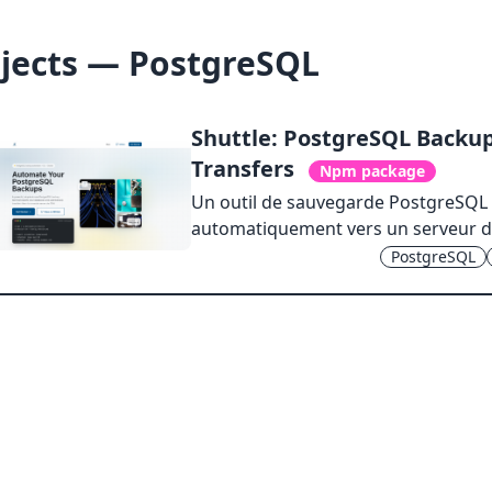
jects — PostgreSQL
Shuttle: PostgreSQL Backu
Transfers
Npm package
Un outil de sauvegarde PostgreSQL q
automatiquement vers un serveur di
PostgreSQL